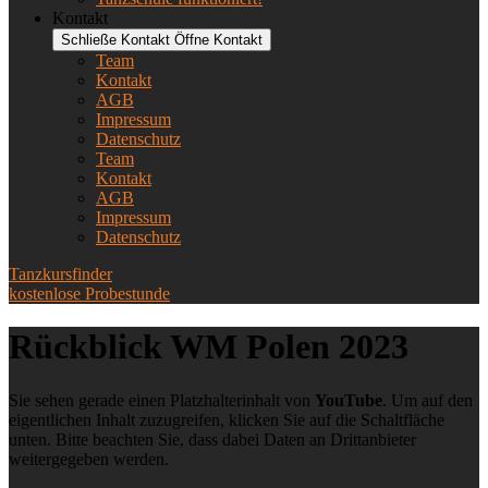
Kontakt
Schließe Kontakt
Öffne Kontakt
Team
Kontakt
AGB
Impressum
Datenschutz
Team
Kontakt
AGB
Impressum
Datenschutz
Tanzkursfinder
kostenlose Probestunde
Rückblick WM Polen 2023
Sie sehen gerade einen Platzhalterinhalt von
YouTube
. Um auf den
eigentlichen Inhalt zuzugreifen, klicken Sie auf die Schaltfläche
unten. Bitte beachten Sie, dass dabei Daten an Drittanbieter
weitergegeben werden.