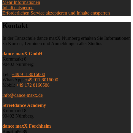
Mehr Informationen
Inhalt entsperren
Erforderlichen Service akzeptieren und Inhalte entsperren
Kontakt
In der Tanzschule dance maxX Nürnberg erhalten Sie Informationen
zu Kursen, Terminen und Anmeldungen aller Studios
dance maxX GmbH
Kornmarkt 8
90402 Nürnberg
Tel.:
+49 911 8016000
WhatsApp:
+49 911 8016000
Mobil:
+49 172 8166588
info@dance-maxx.de
Streetdance Academy
Kornmarkt 8
90402 Nürnberg
dance maxX Forchheim
Bügstraße 89