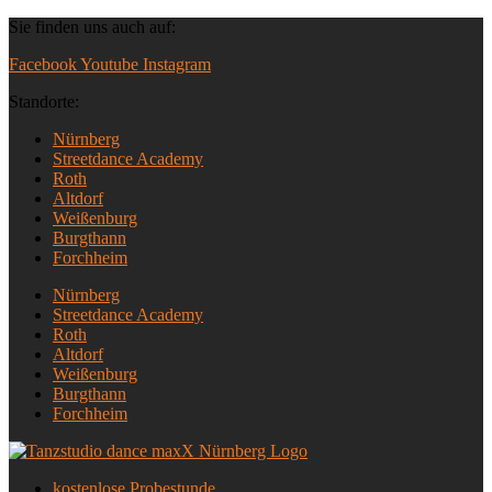
Zum
Sie finden uns auch auf:
Inhalt
Facebook
Youtube
Instagram
springen
Standorte:
Nürnberg
Streetdance Academy
Roth
Altdorf
Weißenburg
Burgthann
Forchheim
Nürnberg
Streetdance Academy
Roth
Altdorf
Weißenburg
Burgthann
Forchheim
kostenlose Probestunde