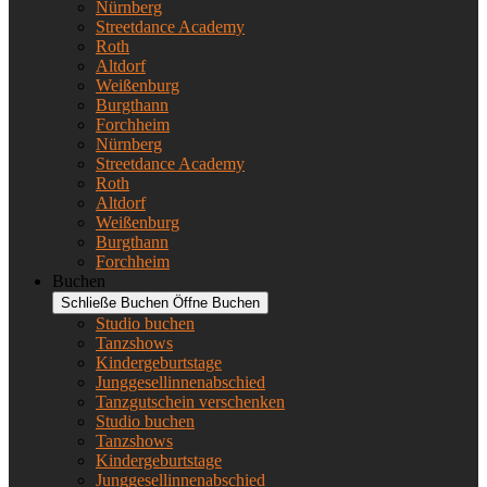
Nürnberg
Streetdance Academy
Roth
Altdorf
Weißenburg
Burgthann
Forchheim
Nürnberg
Streetdance Academy
Roth
Altdorf
Weißenburg
Burgthann
Forchheim
Buchen
Schließe Buchen
Öffne Buchen
Studio buchen
Tanzshows
Kindergeburtstage
Junggesellinnenabschied
Tanzgutschein verschenken
Studio buchen
Tanzshows
Kindergeburtstage
Junggesellinnenabschied