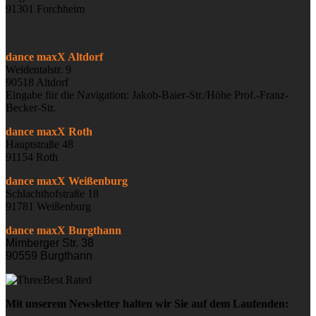
91301 Forchheim
dance maxX Altdorf
Weidentalstr. 9
90518 Altdorf
Eingabe für die Navigation: Jakob-Baier-Str./Höhe Prof.-Franz-
Becker-Str.
dance maxX Roth
Hauptstraße 48
91154 Roth
dance maxX Weißenburg
Schlachthofstraße 18
91781 Weißenburg
dance maxX Burgthann
Mimberger Str. 38
90559 Burgthann
Mit unserem Newsletter halten wir Sie auf dem Laufenden: