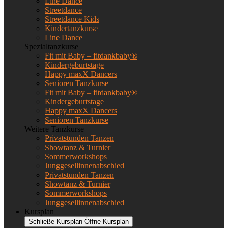
Line Dance
Streetdance
Streetdance Kids
Kindertanzkurse
Line Dance
Spezialtanzkurse
Fit mit Baby – fitdankbaby®
Kindergeburtstage
Happy maxX Dancers
Senioren Tanzkurse
Fit mit Baby – fitdankbaby®
Kindergeburtstage
Happy maxX Dancers
Senioren Tanzkurse
Weitere Tanzkurse
Privatstunden Tanzen
Showtanz & Turnier
Sommerworkshops
Junggesellinnenabschied
Privatstunden Tanzen
Showtanz & Turnier
Sommerworkshops
Junggesellinnenabschied
Kursplan
Schließe Kursplan
Öffne Kursplan