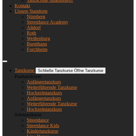
Tanzschule funktioniert!
Kontakt
Unsere Standorte
Nürnberg
Streetdance Academy
Altdorf
Roth
Weißenburg
Burgthann
Forchheim
Tanzkurse
Schließe Tanzkurse
Öffne Tanzkurse
Paartanzkurse
Anfängertanzkurs
Weiterführende Tanzkurse
Hochzeitstanzkurs
Anfängertanzkurs
Weiterführende Tanzkurse
Hochzeitstanzkurs
Solotanzkurse
Streetdance
Streetdance Kids
Kindertanzkurse