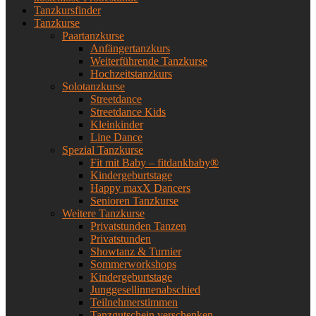
Tanzkursfinder
Tanzkurse
Paartanzkurse
Anfängertanzkurs
Weiterführende Tanzkurse
Hochzeitstanzkurs
Solotanzkurse
Streetdance
Streetdance Kids
Kleinkinder
Line Dance
Spezial Tanzkurse
Fit mit Baby – fitdankbaby®
Kindergeburtstage
Happy maxX Dancers
Senioren Tanzkurse
Weitere Tanzkurse
Privatstunden Tanzen
Privatstunden
Showtanz & Turnier
Sommerworkshops
Kindergeburtstage
Junggesellinnenabschied
Teilnehmerstimmen
Tanzgutschein verschenken