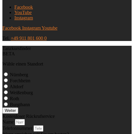
Facebook
YouTube
Instagram
Facebook
Instagram
Youtube
Tel.
+49 911 801 600 0
Tanzkursfinder
BETA
Wähle einen Standort
Nürnberg
Forchheim
Altdorf
Weißenburg
Roth
Burgthann
Weiter
Kostenloser Rückrufservice
Name
Telefonnummer